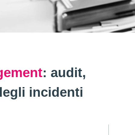
gement
: audit,
egli incidenti