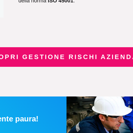
della norma
ISO 45001
.
OPRI GESTIONE RISCHI AZIEND
ente paura!